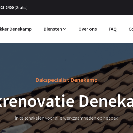
303 2400
(Gratis)
kker Denekamp
Diensten
Over ons
FAQ
C
Dakspecialist Denekamp
renovatie Dene
In te schakelen voor alle werkzaamheden op het dak