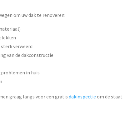
rwegen om uw dak te renoveren:
materiaal)
 plekken
f sterk verweerd
ing van de dakconstructie
problemen in huis
n
 komen graag langs voor een gratis
dakinspectie
om de staat