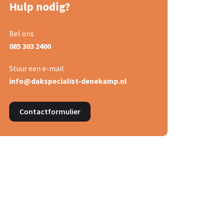
Hulp nodig?
Bel ons
085 303 2400
Stuur een e-mail
info@dakspecialist-denekamp.nl
Contactformulier