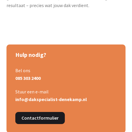
resultaat – precies wat jouw dak verdient.
Hulp nodig?
Bel ons
085 303 2400
Stuur een e-mail
info@dakspecialist-denekamp.nl
Contactformulier